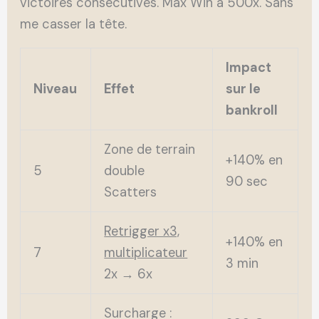
victoires consécutives. Max Win à 500x. Sans
me casser la tête.
Impact
Niveau
Effet
sur le
bankroll
Zone de terrain
+140% en
5
double
90 sec
Scatters
Retrigger x3,
+140% en
7
multiplicateur
3 min
2x → 6x
Surcharge :