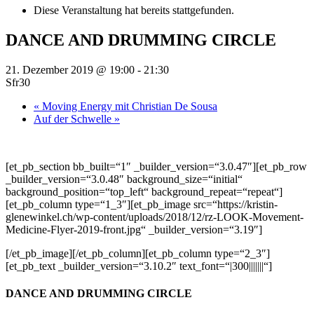
Diese Veranstaltung hat bereits stattgefunden.
DANCE AND DRUMMING CIRCLE
21. Dezember 2019 @ 19:00
-
21:30
Sfr30
«
Moving Energy mit Christian De Sousa
Auf der Schwelle
»
[et_pb_section bb_built=“1″ _builder_version=“3.0.47″][et_pb_row
_builder_version=“3.0.48″ background_size=“initial“
background_position=“top_left“ background_repeat=“repeat“]
[et_pb_column type=“1_3″][et_pb_image src=“https://kristin-
glenewinkel.ch/wp-content/uploads/2018/12/rz-LOOK-Movement-
Medicine-Flyer-2019-front.jpg“ _builder_version=“3.19″]
[/et_pb_image][/et_pb_column][et_pb_column type=“2_3″]
[et_pb_text _builder_version=“3.10.2″ text_font=“|300|||||||“]
DANCE AND DRUMMING CIRCLE